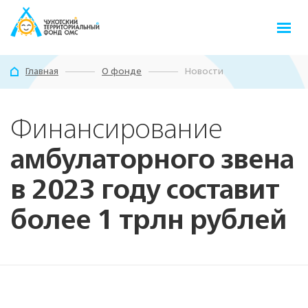
Главная
О фонде
Новости
Финансирование
О фонде
ОМС в округе
амбулаторного звена
Документы
Реестры
в 2023 году составит
Справочники
более 1 трлн рублей
Информатизация
Защита прав
Обратная связь
ЛИЧНЫЙ КАБИНЕТ